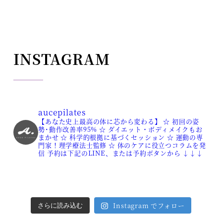
INSTAGRAM
aucepilates
【あなた史上最高の体に芯から変わる】
☆ 初回の姿
勢･動作改善率95%
☆ ダイエット・ボディメイクもお
まかせ
☆ 科学的根拠に基づくセッション
☆ 運動の専
門家！理学療法士監修
☆ 体のケアに役立つコラムを発
信
予約は下記のLINE、または予約ボタンから
↓↓↓
Instagram でフォロー
さらに読み込む