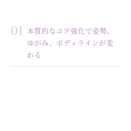
本質的なコア強化で姿勢、
ゆがみ、ボディラインが変
わる
アウスピラティスのプログラムは、コア(体幹)の
要であるインナーユニット(深部体幹機能)の力を
最大限引き出します。これにより、姿勢とゆがみ
が根本から変わり、ボディラインをキレイに整え
ます。