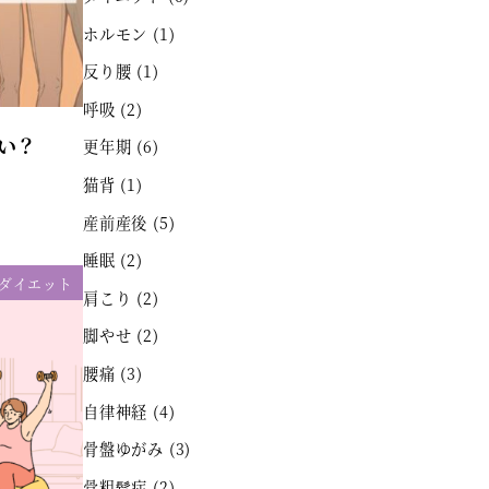
ホルモン
(1)
反り腰
(1)
呼吸
(2)
い？
更年期
(6)
猫背
(1)
産前産後
(5)
睡眠
(2)
ダイエット
肩こり
(2)
脚やせ
(2)
腰痛
(3)
自律神経
(4)
骨盤ゆがみ
(3)
骨粗鬆症
(2)